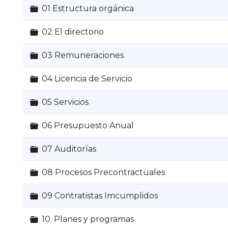
Carpeta
01 Estructura orgánica
Carpeta
02 El directorio
Carpeta
03 Remuneraciones
Carpeta
04 Licencia de Servicio
Carpeta
05 Servicios
Carpeta
06 Presupuesto Anual
Carpeta
07 Auditorías
Carpeta
08 Procesos Precontractuales
Carpeta
09 Contratistas Imcumplidos
Carpeta
10. Planes y programas