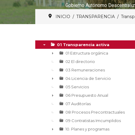
Gobierno Autónomo Descentraliz
INICIO
TRANSPARENCIA
Transp
01 Transparencia activa
▼
01 Estructura orgánica
►
02 El directorio
03 Remuneraciones
04 Licencia de Servicio
►
05 Servicios
06 Presupuesto Anual
►
07 Auditorías
08 Procesos Precontractuales
09 Contratistas Imcumplidos
10. Planes y programas