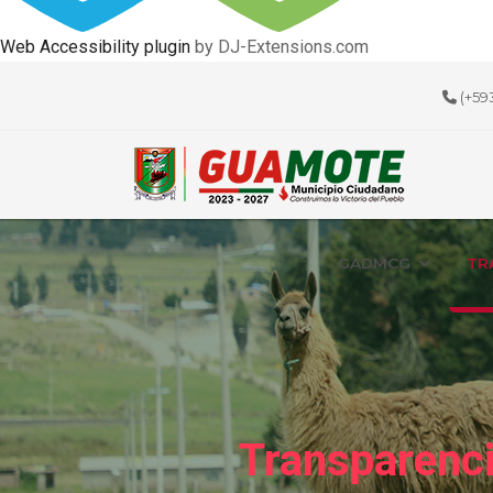
Web Accessibility plugin
by DJ-Extensions.com
(+59
GADMCG
TR
Transparenci