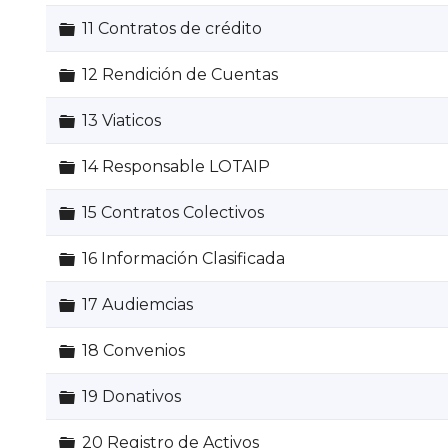
Carpeta
11 Contratos de crédito
Carpeta
12 Rendición de Cuentas
Carpeta
13 Viaticos
Carpeta
14 Responsable LOTAIP
Carpeta
15 Contratos Colectivos
Carpeta
16 Información Clasificada
Carpeta
17 Audiemcias
Carpeta
18 Convenios
Carpeta
19 Donativos
Carpeta
20 Registro de Activos