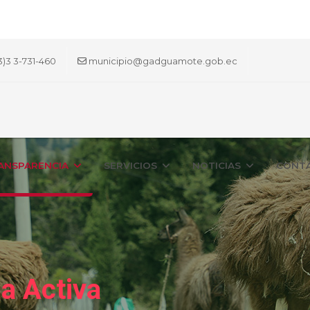
3)3 3-731-460
municipio@gadguamote.gob.ec
ANSPARENCIA
SERVICIOS
NOTICIAS
CONT
a Activa