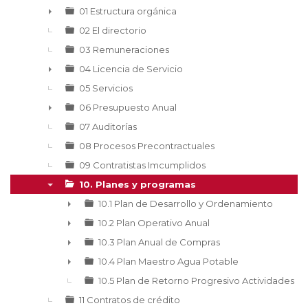
▼
01 Estructura orgánica
►
02 El directorio
03 Remuneraciones
04 Licencia de Servicio
►
05 Servicios
06 Presupuesto Anual
►
07 Auditorías
08 Procesos Precontractuales
09 Contratistas Imcumplidos
10. Planes y programas
▼
10.1 Plan de Desarrollo y Ordenamiento
►
10.2 Plan Operativo Anual
►
10.3 Plan Anual de Compras
►
10.4 Plan Maestro Agua Potable
►
10.5 Plan de Retorno Progresivo Actividades
11 Contratos de crédito