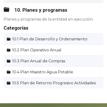
Carpeta
10. Planes y programas
Planes y programas de la entidad en ejecución;
Categorías
Carpeta
10.1 Plan de Desarrollo y Ordenamiento
Carpeta
10.2 Plan Operativo Anual
Carpeta
10.3 Plan Anual de Compras
Carpeta
10.4 Plan Maestro Agua Potable
Carpeta
10.5 Plan de Retorno Progresivo Actividades