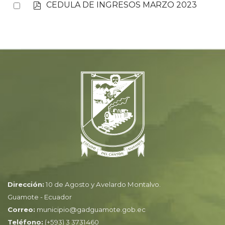
p
Select
CEDULA DE INGRESOS MARZO 2023
item
d
an
f
item
Dirección:
10 de Agosto y Avelardo Montalvo.
Guamote - Ecuador
Correo:
municipio@gadguamote.gob.ec
Teléfono:
(+593) 3 3731460