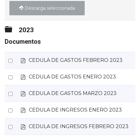
Descarga seleccionada
Carpeta
2023
Documentos
p
Select
CEDULA DE GASTOS FEBRERO 2023
d
an
f
p
Select
CEDULA DE GASTOS ENERO 2023
item
d
an
f
p
Select
CEDULA DE GASTOS MARZO 2023
item
d
an
f
p
Select
CEDULA DE INGRESOS ENERO 2023
item
d
an
f
p
Select
CEDULA DE INGRESOS FEBRERO 2023
item
d
an
f