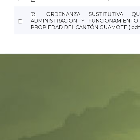
d
an
f
p
ORDENANZA SUSTITUTIVA Q
item
d
Select
ADMINISTRACION Y FUNCIONAMIENTO
f
PROPIEDAD DEL CANTÓN GUAMOTE
( pdf
an
item