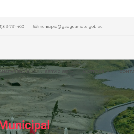
3)3 3-731-460
municipio@gadguamote.gob.ec
ANSPARENCIA
SERVICIOS
NOTICIAS
CONT
Municipal