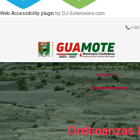
Web Accessibility plugin
by DJ-Extensions.com
(+59
GADMCG
TR
Ordenanzas 