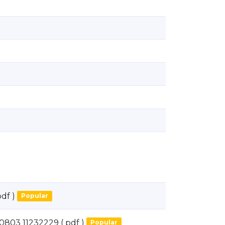
pdf )
Popular
80803 11232229
( pdf )
Popular