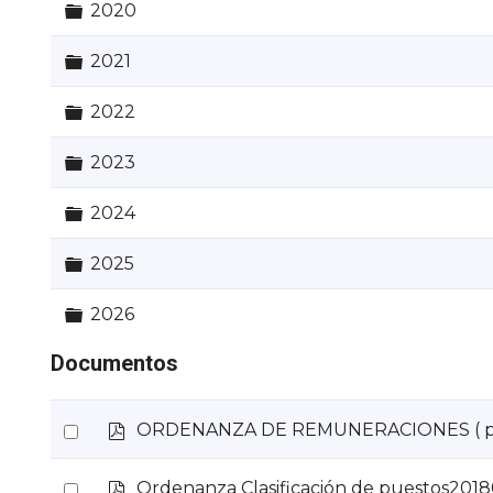
Carpeta
2020
Carpeta
2021
Carpeta
2022
Carpeta
2023
Carpeta
2024
Carpeta
2025
Carpeta
2026
Documentos
p
Select
ORDENANZA DE REMUNERACIONES
( 
d
an
f
p
Select
Ordenanza Clasificación de puestos201
item