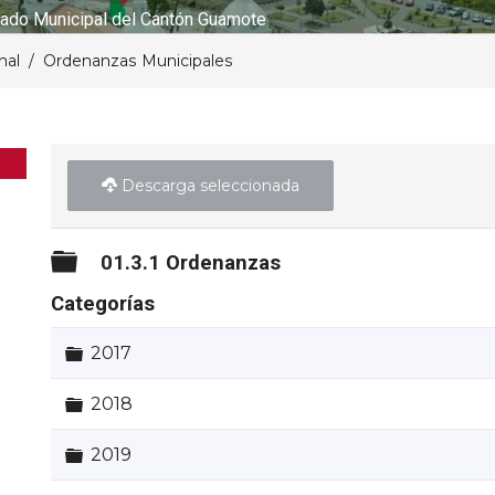
ado Municipal del Cantón Guamote
nal
Ordenanzas Municipales
Descarga seleccionada
Carpeta
01.3.1 Ordenanzas
Categorías
Carpeta
2017
Carpeta
2018
Carpeta
2019