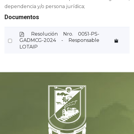
dependencia y/o persona jurídica;
Documentos
p
Resolución Nro. 0051-PS-
d
Select
GADMCG-2024 - Responsable
f
LOTAIP
an
item