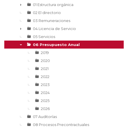
▼
01 Estructura orgánica
►
02 El directorio
03 Remuneraciones
04 Licencia de Servicio
►
05 Servicios
06 Presupuesto Anual
▼
2019
2020
2021
2022
2023
2024
2025
2026
07 Auditorías
08 Procesos Precontractuales