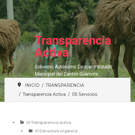
Transparencia
Activa
Gobierno Autónomo Descentralizado
Municipal del Cantón Guamote
INICIO
TRANSPARENCIA
Transparencia Activa
05 Servicios
01 Transparencia activa
▼
01 Estructura orgánica