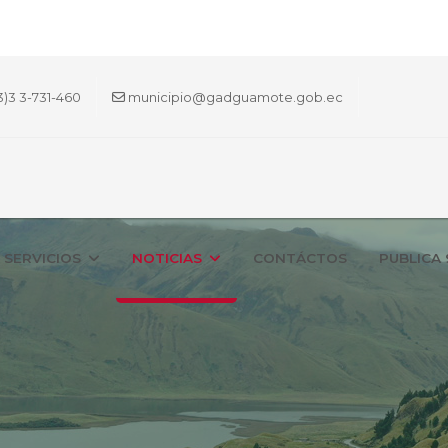
3)3 3-731-460
municipio@gadguamote.gob.ec
SERVICIOS
NOTICIAS
CONTÁCTOS
PUBLICA 