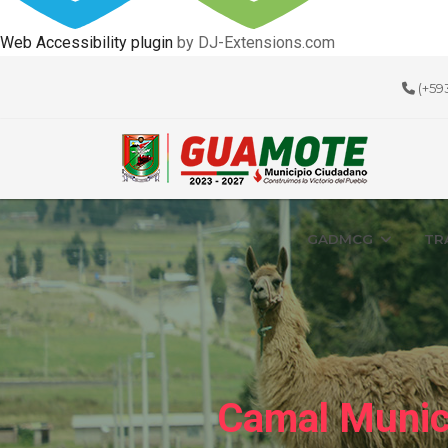
Web Accessibility plugin
by DJ-Extensions.com
(+59
GADMCG
TR
Camal Munic