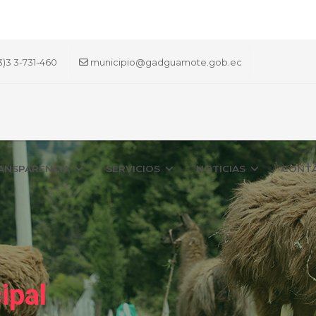
3)3 3-731-460
municipio@gadguamote.gob.ec
ANSPARENCIA
SERVICIOS
NOTICIAS
CONT
ipal