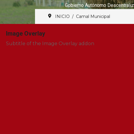
Gobierno Autónomo Descentraliz
INICIO
Camal Municipal
Image Overlay
Subtitle of the Image Overlay addon