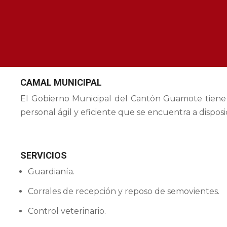
CAMAL MUNICIPAL
El Gobierno Municipal del Cantón Guamote tiene c
personal ágil y eficiente que se encuentra a disposi
SERVICIOS
Guardianía.
Corrales de recepción y reposo de semovientes.
Control veterinario.