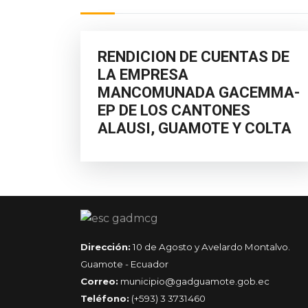
RENDICION DE CUENTAS DE
LA EMPRESA
MANCOMUNADA GACEMMA-
EP DE LOS CANTONES
ALAUSI, GUAMOTE Y COLTA
Dirección:
10 de Agosto y Avelardo Montalvo.
Guamote - Ecuador
Correo:
municipio@gadguamote.gob.ec
Teléfono:
(+593) 3 3731460