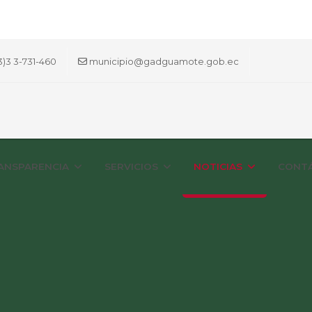
3)3 3-731-460
municipio@gadguamote.gob.ec
ANSPARENCIA
SERVICIOS
NOTICIAS
CONT