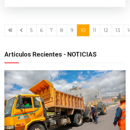
5
6
7
8
9
10
11
12
13
1
Artículos Recientes - NOTICIAS