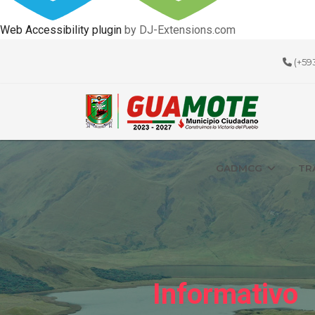
Web Accessibility plugin
by DJ-Extensions.com
(+59
GADMCG
TR
Informativo