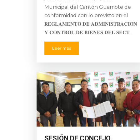
Municipal del Cantón Guamote de
conformidad con lo previsto en el
𝐑𝐄𝐆𝐋𝐀𝐌𝐄𝐍𝐓𝐎 𝐃𝐄 𝐀𝐃𝐌𝐈𝐍𝐈𝐒𝐓𝐑𝐀𝐂𝐈𝐎́𝐍
𝐘 𝐂𝐎𝐍𝐓𝐑𝐎𝐋 𝐃𝐄 𝐁𝐈𝐄𝐍𝐄𝐒 𝐃𝐄𝐋 𝐒𝐄𝐂𝐓...
Leer más
SESIÓN DE CONCEJO,