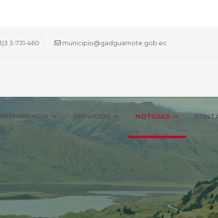
3)3 3-731-460
municipio@gadguamote.gob.ec
ANSPARENCIA
SERVICIOS
NOTICIAS
CONT