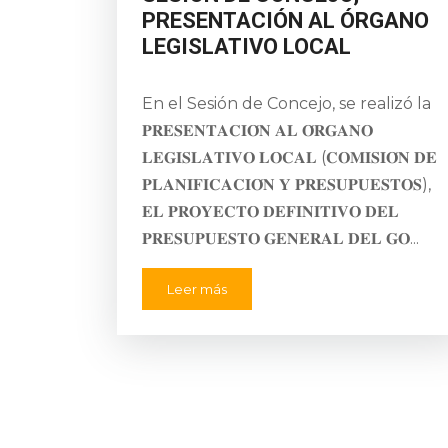
PRESENTACIÓN AL ÓRGANO
LEGISLATIVO LOCAL
En el Sesión de Concejo, se realizó la
𝐏𝐑𝐄𝐒𝐄𝐍𝐓𝐀𝐂𝐈𝐎́𝐍 𝐀𝐋 𝐎́𝐑𝐆𝐀𝐍𝐎
𝐋𝐄𝐆𝐈𝐒𝐋𝐀𝐓𝐈𝐕𝐎 𝐋𝐎𝐂𝐀𝐋 (𝐂𝐎𝐌𝐈𝐒𝐈𝐎́𝐍 𝐃𝐄
𝐏𝐋𝐀𝐍𝐈𝐅𝐈𝐂𝐀𝐂𝐈𝐎́𝐍 𝐘 𝐏𝐑𝐄𝐒𝐔𝐏𝐔𝐄𝐒𝐓𝐎𝐒),
𝐄𝐋 𝐏𝐑𝐎𝐘𝐄𝐂𝐓𝐎 𝐃𝐄𝐅𝐈𝐍𝐈𝐓𝐈𝐕𝐎 𝐃𝐄𝐋
𝐏𝐑𝐄𝐒𝐔𝐏𝐔𝐄𝐒𝐓𝐎 𝐆𝐄𝐍𝐄𝐑𝐀𝐋 𝐃𝐄𝐋 𝐆𝐎...
Leer más