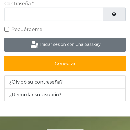
Contraseña
*
Mostrar
Recuérdeme
Iniciar sesión con una passkey
Conectar
¿Olvidó su contraseña?
¿Recordar su usuario?