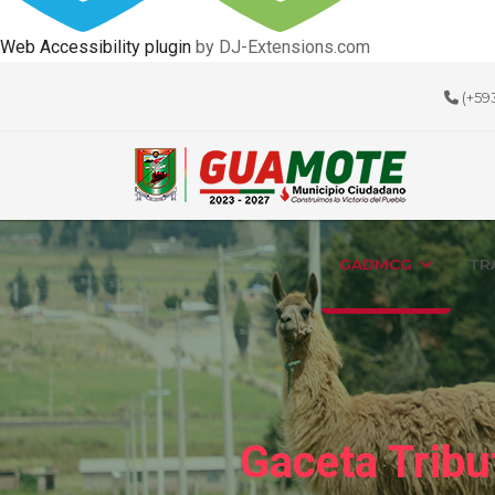
Web Accessibility plugin
by DJ-Extensions.com
(+59
GADMCG
TR
Gaceta Tribu