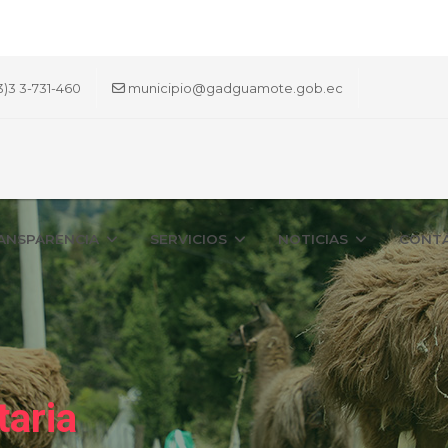
3)3 3-731-460
municipio@gadguamote.gob.ec
ANSPARENCIA
SERVICIOS
NOTICIAS
CONT
taria