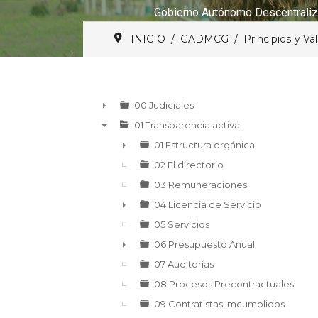
Gobierno Autónomo Descentraliz
INICIO
GADMCG
Principios y Va
00 Judiciales
►
01 Transparencia activa
▼
01 Estructura orgánica
►
02 El directorio
03 Remuneraciones
04 Licencia de Servicio
►
05 Servicios
06 Presupuesto Anual
►
07 Auditorías
08 Procesos Precontractuales
09 Contratistas Imcumplidos