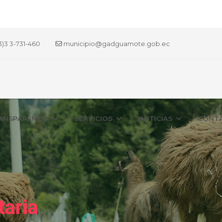
3)3 3-731-460
municipio@gadguamote.gob.ec
ANSPARENCIA
SERVICIOS
NOTICIAS
CONT
taria