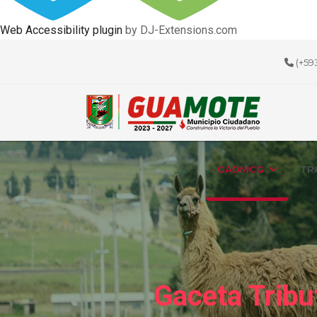
Web Accessibility plugin
by DJ-Extensions.com
(+59
GADMCG
TR
Gaceta Tribu