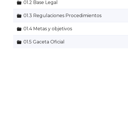
Carpeta
01.2 Base Legal
Carpeta
01.3 Regulaciones Procedimientos
Carpeta
01.4 Metas y objetivos
Carpeta
01.5 Gaceta Oficial