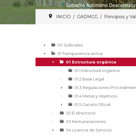
Gobierno Autónomo Descentraliz
INICIO
GADMCG
Principios y Va
00 Judiciales
►
01 Transparencia activa
▼
01 Estructura orgánica
▼
01.1 Estructura orgánica
01.2 Base Legal
01.3 Regulaciones Procedimien
►
01.4 Metas y objetivos
01.5 Gaceta Oficial
►
02 El directorio
03 Remuneraciones
04 Licencia de Servicio