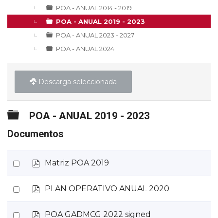
▼
POA - ANUAL 2014 - 2019
POA - ANUAL 2019 - 2023
POA - ANUAL 2023 - 2027
POA - ANUAL 2024
Descarga seleccionada
Carpeta
POA - ANUAL 2019 - 2023
Documentos
p
Select
Matriz POA 2019
d
an
f
p
Select
PLAN OPERATIVO ANUAL 2020
item
d
an
f
p
Select
POA GADMCG 2022 signed
item