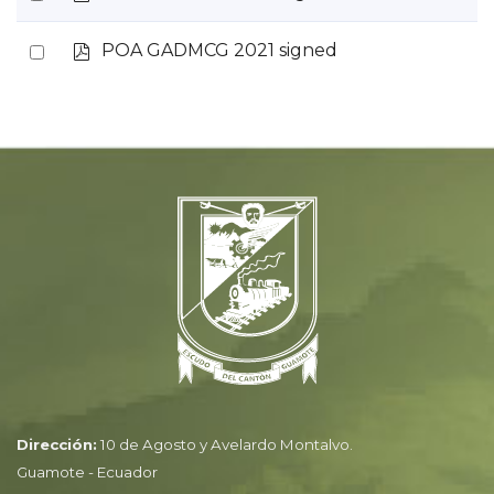
d
an
f
p
Select
POA GADMCG 2021 signed
item
d
an
f
item
Dirección:
10 de Agosto y Avelardo Montalvo.
Guamote - Ecuador