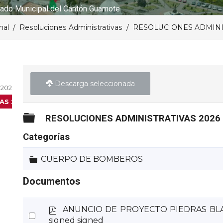
ado Municipal del Cantón Guamote
nal
Resoluciones Administrativas
RESOLUCIONES ADMINIS
Descarga seleccionada
2025
AS 2026
Carpeta
RESOLUCIONES ADMINISTRATIVAS 2026
Categorías
Carpeta
CUERPO DE BOMBEROS
Documentos
p
ANUNCIO DE PROYECTO PIEDRAS BLANCA
Select
d
signed signed