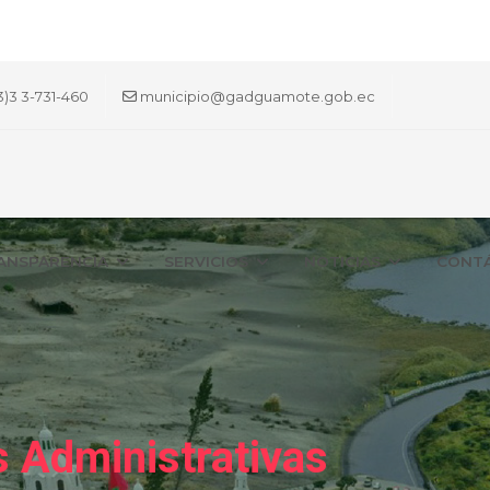
3)3 3-731-460
municipio@gadguamote.gob.ec
ANSPARENCIA
SERVICIOS
NOTICIAS
CONT
 Administrativas