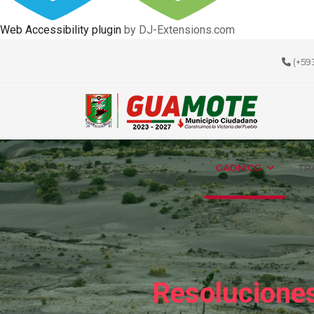
Web Accessibility plugin
by DJ-Extensions.com
(+59
GADMCG
TR
Resoluciones