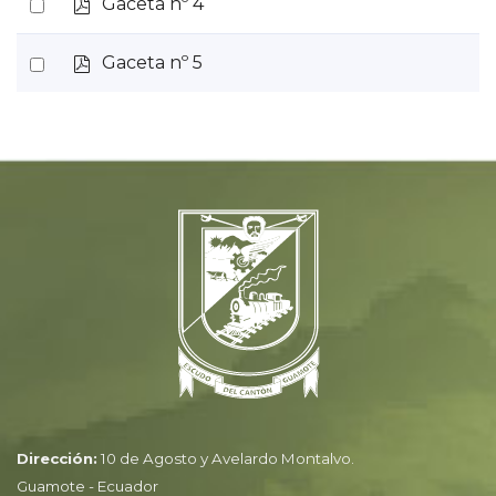
p
Select
Gaceta nº 4
item
d
an
f
p
Select
Gaceta nº 5
item
d
an
f
item
Dirección:
10 de Agosto y Avelardo Montalvo.
Guamote - Ecuador