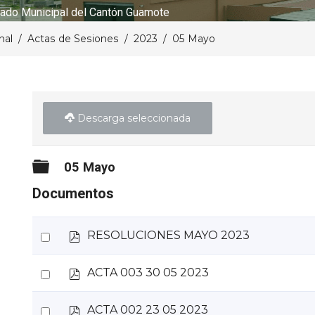
ado Municipal del Cantón Guamote
nal
Actas de Sesiones
2023
05 Mayo
Descarga seleccionada
Carpeta
05 Mayo
Documentos
p
Select
RESOLUCIONES MAYO 2023
d
an
f
p
Select
ACTA 003 30 05 2023
item
d
an
f
p
Select
ACTA 002 23 05 2023
item