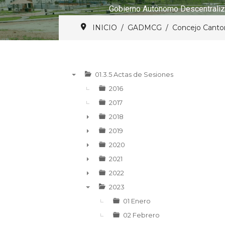
Gobierno Autónomo Descentraliz
INICIO
GADMCG
Concejo Canto
01.3.5 Actas de Sesiones
▼
2016
2017
2018
►
2019
►
2020
►
2021
►
2022
►
2023
▼
01 Enero
02 Febrero