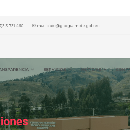
3)3 3-731-460
municipio@gadguamote.gob.ec
ANSPARENCIA
SERVICIOS
NOTICIAS
CONT
siones