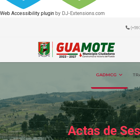
Web Accessibility plugin
by DJ-Extensions.com
(+59
GADMCG
TR
Actas de Se