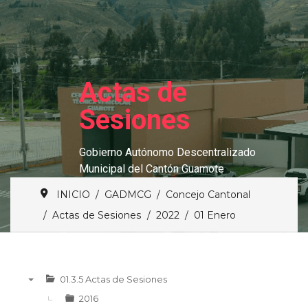
Actas de
Sesiones
Gobierno Autónomo Descentralizado
Municipal del Cantón Guamote
INICIO
GADMCG
Concejo Cantonal
Actas de Sesiones
2022
01 Enero
01.3.5 Actas de Sesiones
▼
2016