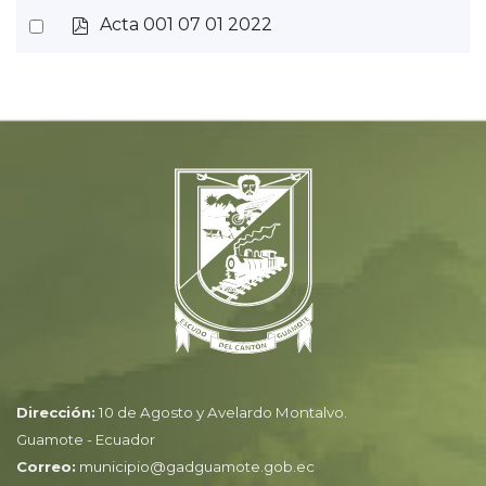
f
p
Select
Acta 001 07 01 2022
item
d
an
f
item
Dirección:
10 de Agosto y Avelardo Montalvo.
Guamote - Ecuador
Correo:
municipio@gadguamote.gob.ec