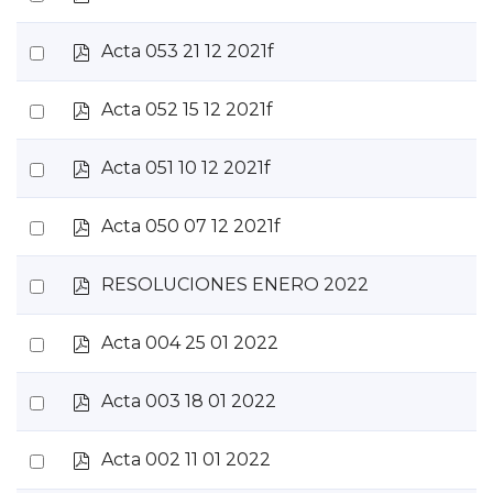
d
an
f
p
Select
Acta 053 21 12 2021f
item
d
an
f
p
Select
Acta 052 15 12 2021f
item
d
an
f
p
Select
Acta 051 10 12 2021f
item
d
an
f
p
Select
Acta 050 07 12 2021f
item
d
an
f
p
Select
RESOLUCIONES ENERO 2022
item
d
an
f
p
Select
Acta 004 25 01 2022
item
d
an
f
p
Select
Acta 003 18 01 2022
item
d
an
f
p
Select
Acta 002 11 01 2022
item
d
an