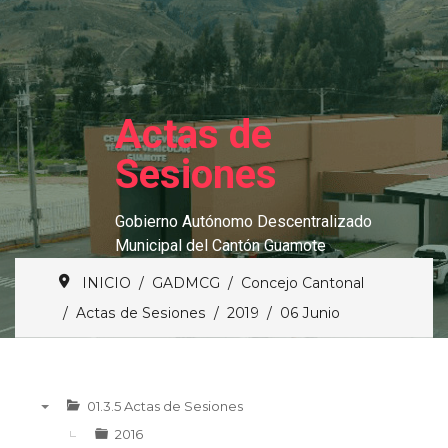
Actas de
Sesiones
Gobierno Autónomo Descentralizado
Municipal del Cantón Guamote
INICIO
GADMCG
Concejo Cantonal
Actas de Sesiones
2019
06 Junio
01.3.5 Actas de Sesiones
▼
2016