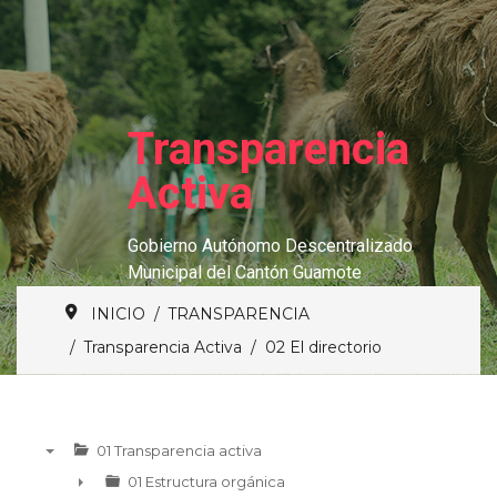
Transparencia
Activa
Gobierno Autónomo Descentralizado
Municipal del Cantón Guamote
INICIO
TRANSPARENCIA
Transparencia Activa
02 El directorio
01 Transparencia activa
▼
01 Estructura orgánica