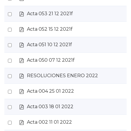
d
an
f
p
Select
Acta 053 21 12 2021f
item
d
an
f
p
Select
Acta 052 15 12 2021f
item
d
an
f
p
Select
Acta 051 10 12 2021f
item
d
an
f
p
Select
Acta 050 07 12 2021f
item
d
an
f
p
Select
RESOLUCIONES ENERO 2022
item
d
an
f
p
Select
Acta 004 25 01 2022
item
d
an
f
p
Select
Acta 003 18 01 2022
item
d
an
f
p
Select
Acta 002 11 01 2022
item
d
an