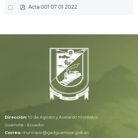
f
p
Select
Acta 001 07 01 2022
item
d
an
f
item
Dirección:
10 de Agosto y Avelardo Montalvo.
Guamote - Ecuador
Correo:
municipio@gadguamote.gob.ec