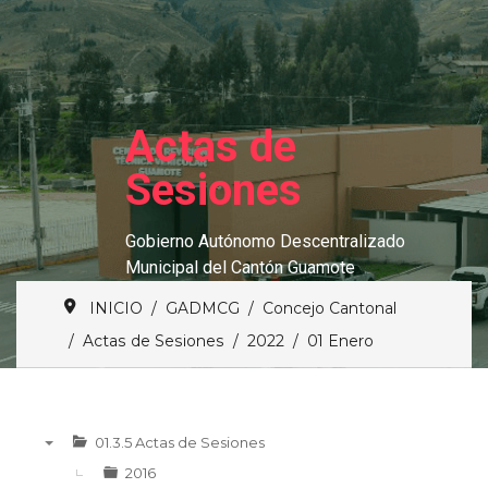
Actas de
Sesiones
Gobierno Autónomo Descentralizado
Municipal del Cantón Guamote
INICIO
GADMCG
Concejo Cantonal
Actas de Sesiones
2022
01 Enero
01.3.5 Actas de Sesiones
▼
2016