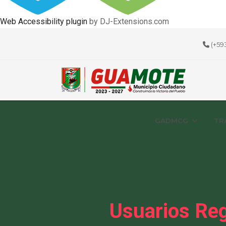
Web Accessibility plugin
by DJ-Extensions.com
(+59
GADMCG
TR
Usuarios Reg