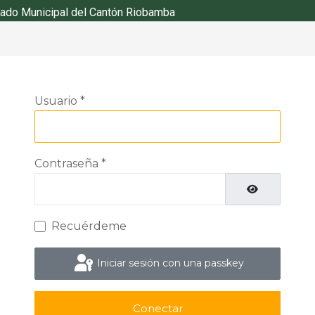
ado Municipal del Cantón Riobamba
Usuario
*
Contraseña
*
Mostrar cont
Recuérdeme
Iniciar sesión con una passkey
Conectar