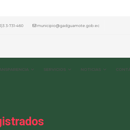
3)3 3-731-460
municipio@gadguamote.gob.ec
ANSPARENCIA
SERVICIOS
NOTICIAS
CONT
istrados