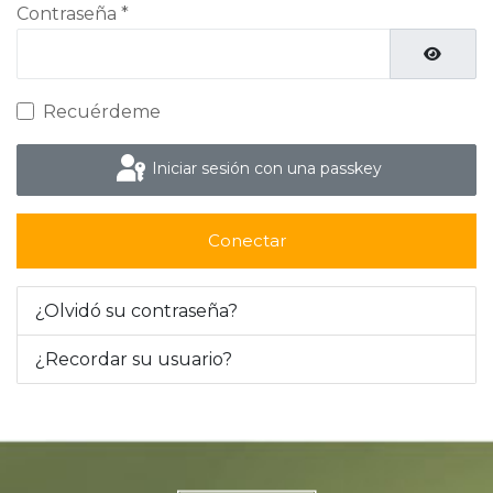
Contraseña
*
Mostrar
Recuérdeme
Iniciar sesión con una passkey
Conectar
¿Olvidó su contraseña?
¿Recordar su usuario?