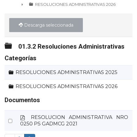
RESOLUCIONES ADMINISTRATIVAS 2026
►
Descarga seleccionada
Carpeta
01.3.2 Resoluciones Administrativas
Categorías
Carpeta
RESOLUCIONES ADMINISTRATIVAS 2025
Carpeta
RESOLUCIONES ADMINISTRATIVAS 2026
Documentos
p
RESOLUCION ADMINISTRATIVA NRO
Select
d
0250 PS GADMCG 2021
an
f
item